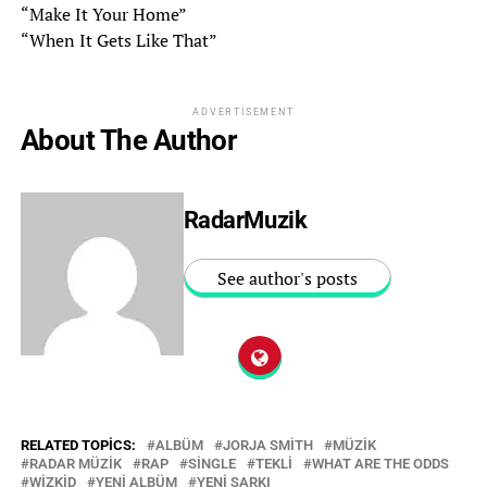
“Make It Your Home”
“When It Gets Like That”
ADVERTISEMENT
About The Author
RadarMuzik
See author's posts
RELATED TOPICS:
ALBÜM
JORJA SMITH
MÜZIK
RADAR MÜZIK
RAP
SINGLE
TEKLI
WHAT ARE THE ODDS
WIZKID
YENI ALBÜM
YENI ŞARKI