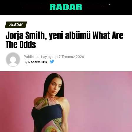
ALBÜM
Jorja Smith, yeni albümü What Are
The Odds
Published
1 ay ago
on
7 Temmuz 2026
By
RadarMuzik