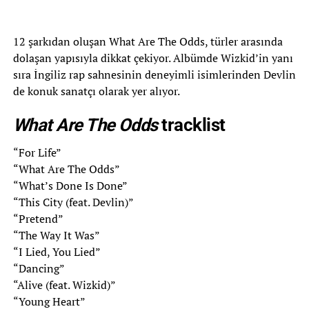
12 şarkıdan oluşan What Are The Odds, türler arasında
dolaşan yapısıyla dikkat çekiyor. Albümde Wizkid’in yanı
sıra İngiliz rap sahnesinin deneyimli isimlerinden Devlin
de konuk sanatçı olarak yer alıyor.
What Are The Odds
tracklist
“For Life”
“What Are The Odds”
“What’s Done Is Done”
“This City (feat. Devlin)”
“Pretend”
“The Way It Was”
“I Lied, You Lied”
“Dancing”
“Alive (feat. Wizkid)”
“Young Heart”