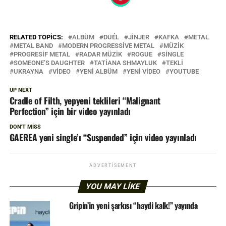
RELATED TOPICS:
ALBÜM
DUÉL
JINJER
KAFKA
METAL
METAL BAND
MODERN PROGRESSIVE METAL
MÜZIK
PROGRESIF METAL
RADAR MÜZIK
ROGUE
SINGLE
SOMEONE’S DAUGHTER
TATIANA SHMAYLUK
TEKLI
UKRAYNA
VIDEO
YENI ALBÜM
YENI VIDEO
YOUTUBE
UP NEXT
Cradle of Filth, yepyeni teklileri “Malignant
Perfection” için bir video yayınladı
DON'T MISS
GAEREA yeni single’ı “Suspended” için video yayınladı
ADVERTISEMENT
YOU MAY LIKE
Gripin’in yeni şarkısı “haydi kalk!” yayında