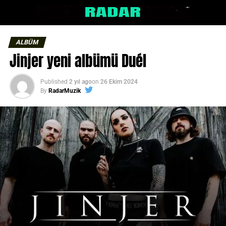
ALBÜM
Jinjer yeni albümü Duél
Published
2 yıl ago
on
26 Ekim 2024
By
RadarMuzik