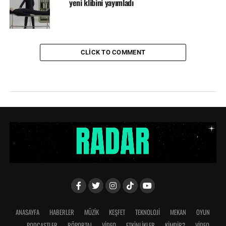
yeni klibini yayımladı
CLICK TO COMMENT
ANASAYFA
HABERLER
MÜZİK
KEŞFET
TEKNOLOJİ
MEKAN
OYUN
PODCASTLER
RÖPORTAJ
VİDEO
ETKİNLİKLER
KİMDİR?
VIDEO