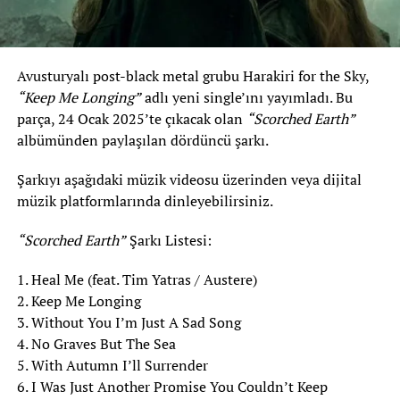
Avusturyalı post-black metal grubu Harakiri for the Sky,
“Keep Me Longing”
adlı yeni single’ını yayımladı. Bu
parça, 24 Ocak 2025’te çıkacak olan
“Scorched Earth”
albümünden paylaşılan dördüncü şarkı.
Şarkıyı aşağıdaki müzik videosu üzerinden veya dijital
müzik platformlarında dinleyebilirsiniz.
“Scorched Earth”
Şarkı Listesi:
1. Heal Me (feat. Tim Yatras / Austere)
2. Keep Me Longing
3. Without You I’m Just A Sad Song
4. No Graves But The Sea
5. With Autumn I’ll Surrender
6. I Was Just Another Promise You Couldn’t Keep