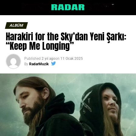
ALBÜM
Harakiri for the Sky’dan Yeni Şarkı:
“Keep Me Longing”
Published
2 yıl ago
on
11 Ocak 2025
By
RadarMuzik