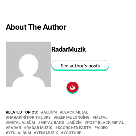
About The Author
RadarMuzik
See author's posts
RELATED TOPICS:
ALBÜM
BLACK METAL
HARAKIRI FOR THE SKY
KEEP ME LONGING
METAL
METAL ALBÜM
METAL BAND
MÜZIK
POST BLACK METAL
RADAR
RADAR MÜZIK
SCORCHED EARTH
VIDEO
YENI ALBÜM
YENI MÜZIK
YOUTUBE