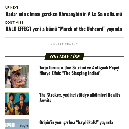
UP NEXT
Radarında olması gereken Khruangbin’in A La Sala albümü
DON'T MISS
HALO EFFECT yeni albümü “March of the Unheard” yayında
ADVERTISEMENT
YOU MAY LIKE
Tarja Turunen, Joe Satriani ve Antigualı Rapçi
Nkoye Zifah: “The Sleeping Indian”
The Strokes, yedinci stüdyo albümleri Reality
Awaits
Gripin’in yeni şarkısı “haydi kalk!” yayında