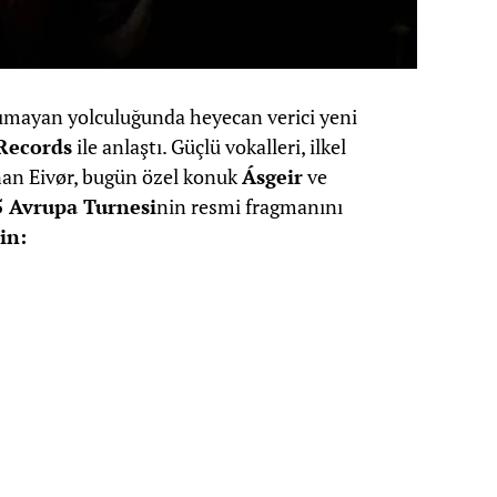
anımayan yolculuğunda heyecan verici yeni
 Records
ile anlaştı. Güçlü vokalleri, ilkel
ınan Eivør, bugün özel konuk
Ásgeir
ve
 Avrupa Turnesi
nin resmi fragmanını
in: