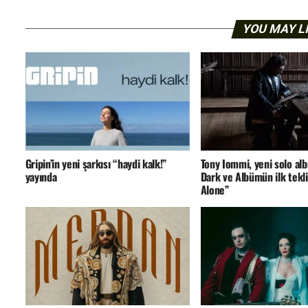
YOU MAY L
Gripin’in yeni şarkısı “haydi kalk!”
Tony Iommi, yeni solo a
yayında
Dark ve Albümün ilk tekli
Alone”