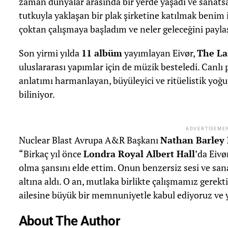
zaman dünyalar arasında bir yerde yaşadı ve sanat
tutkuyla yaklaşan bir plak şirketine katılmak benim 
çoktan çalışmaya başladım ve neler geleceğini payla
Son yirmi yılda
11 albüm
yayımlayan Eivør,
The La
uluslararası yapımlar için de müzik besteledi. Canlı 
anlatımı harmanlayan, büyüleyici ve ritüelistik yo
biliniyor.
ADVERTISEME
Nuclear Blast Avrupa A&R Başkanı
Nathan Barley 
“Birkaç yıl önce
Londra Royal Albert Hall
’da Eivø
olma şansını elde ettim. Onun benzersiz sesi ve sanat
altına aldı. O an, mutlaka birlikte çalışmamız gerekt
ailesine büyük bir memnuniyetle kabul ediyoruz ve y
About The Author