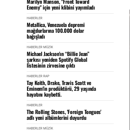
Marilyn Manson, "Front Toward
Enemy" için yeni klibini yayımladı
HABERLER
Metallica, Venezuela depremi
mağdurlarına 100.000 dolar
bağışladı
HABERLER
MÜZİK
Michael Jackson'ın “Billie Jean”
şarkısı yeniden Spotify Global
listesinin zirvesine çıktı
HABERLER
RAP
Tay Keith, Drake, Travis Scott ve
Eminem'in prodüktörü, 29 yaşında
hayatını kaybetti.
HABERLER
The Rolling Stones, 'Foreign Tongues'
adlı yeni albümlerini duyurdu
HABERLER
MÜZİK