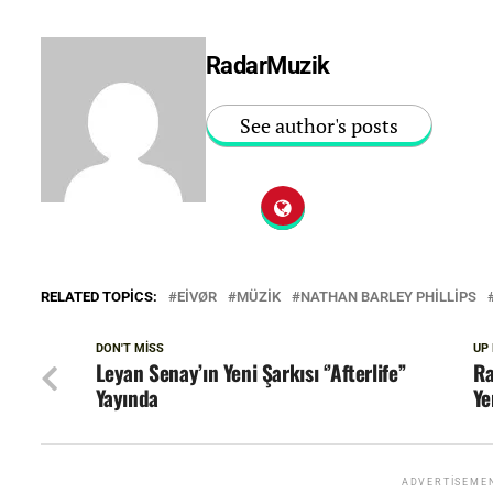
RadarMuzik
See author's posts
RELATED TOPICS:
EIVØR
MÜZIK
NATHAN BARLEY PHILLIPS
DON'T MISS
UP
Leyan Senay’ın Yeni Şarkısı ‘’Afterlife’’
Ra
Yayında
Ye
ADVERTISEME