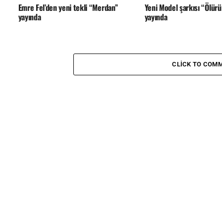
Emre Fel’den yeni tekli “Merdan”
Yeni Model şarkısı “Ölürü
yayında
yayında
CLICK TO COM