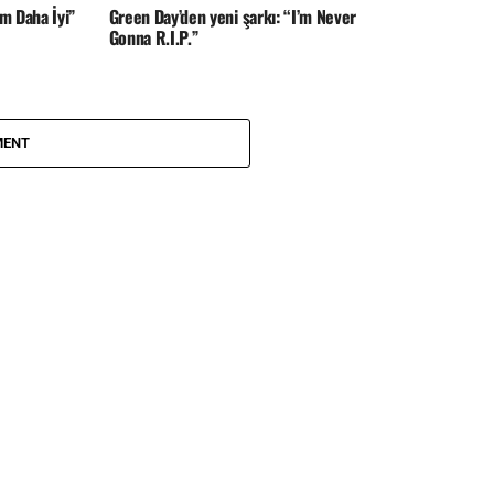
m Daha İyi”
Green Day’den yeni şarkı: “I’m Never
Gonna R.I.P.”
MENT