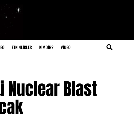
DEO
ETKİNLİKLER
KİMDİR?
VIDEO
ü Nuclear Blast
acak