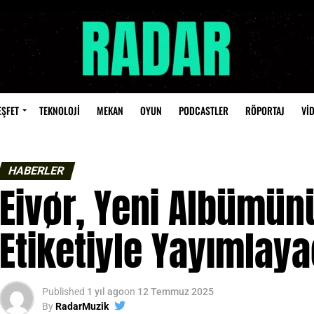
EŞFET
TEKNOLOJİ
MEKAN
OYUN
PODCASTLER
RÖPORTAJ
Vİ
HABERLER
Eivør, Yeni Albümün
Etiketiyle Yayımlay
Published
1 yıl ago
on
12 Temmuz 2025
By
RadarMuzik