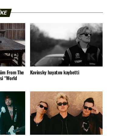
IKE
lbüm From The
Kavinsky hayatını kaybetti
si “World