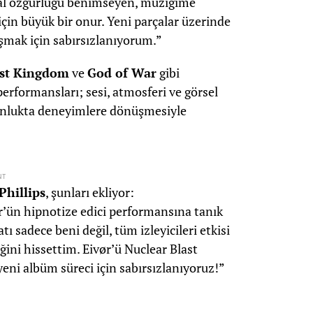
sal özgürlüğü benimseyen, müziğime
için büyük bir onur. Yeni parçalar üzerinde
şmak için sabırsızlanıyorum.”
st Kingdom
ve
God of War
gibi
performansları; sesi, atmosferi ve görsel
ğunlukta deneyimlere dönüşmesiyle
NT
Phillips
, şunları ekliyor:
r’ün hipnotize edici performansına tanık
ı sadece beni değil, tüm izleyicileri etkisi
iğini hissettim. Eivør’ü Nuclear Blast
eni albüm süreci için sabırsızlanıyoruz!”