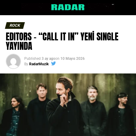
ROCK
EDITORS – “CALL IT IN” YENİ SINGLE
YAYINDA
Published
3 ay ago
on
10 Mayıs 2026
By
RadarMuzik