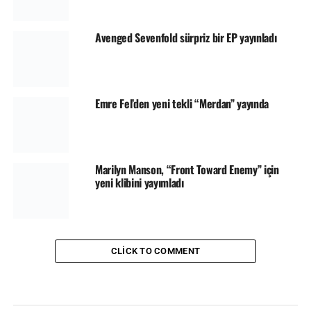
Avenged Sevenfold sürpriz bir EP yayınladı
Emre Fel’den yeni tekli “Merdan” yayında
Marilyn Manson, “Front Toward Enemy” için
yeni klibini yayımladı
CLICK TO COMMENT