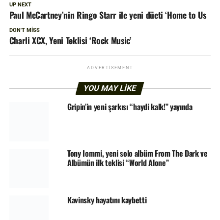
UP NEXT
Paul McCartney’nin Ringo Starr ile yeni düeti ‘Home to Us
DON'T MISS
Charli XCX, Yeni Teklisi ‘Rock Music’
ADVERTISEMENT
YOU MAY LIKE
Gripin’in yeni şarkısı “haydi kalk!” yayında
Tony Iommi, yeni solo albüm From The Dark ve
Albümün ilk teklisi “World Alone”
Kavinsky hayatını kaybetti