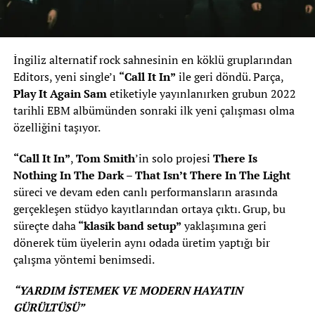
İngiliz alternatif rock sahnesinin en köklü gruplarından
Editors, yeni single’ı
“Call It In”
ile geri döndü. Parça,
Play It Again Sam
etiketiyle yayınlanırken grubun 2022
tarihli EBM albümünden sonraki ilk yeni çalışması olma
özelliğini taşıyor.
“Call It In”
,
Tom Smith
’in solo projesi
There Is
Nothing In The Dark – That Isn’t There In The Light
süreci ve devam eden canlı performansların arasında
gerçekleşen stüdyo kayıtlarından ortaya çıktı. Grup, bu
süreçte daha
“klasik band setup”
yaklaşımına geri
dönerek tüm üyelerin aynı odada üretim yaptığı bir
çalışma yöntemi benimsedi.
“YARDIM İSTEMEK VE MODERN HAYATIN
GÜRÜLTÜSÜ”