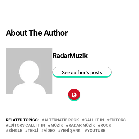
About The Author
RadarMuzik
See author's posts
RELATED TOPICS:
ALTERNATIF ROCK
CALL IT IN
EDITORS
EDITORS CALL IT IN
MÜZIK
RADAR MÜZIK
ROCK
SINGLE
TEKLI
VIDEO
YENI ŞARKI
YOUTUBE