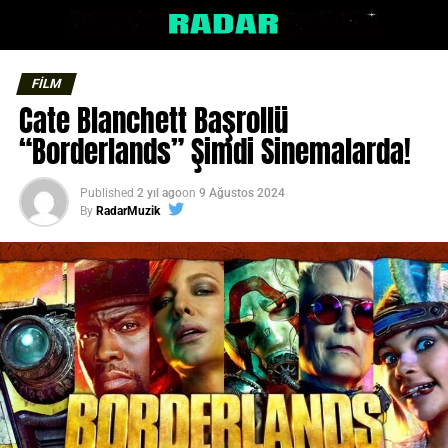
FİLM
Cate Blanchett Başrollü
“Borderlands” Şimdi Sinemalarda!
Published
2 yıl ago
on
9 Ağustos 2024
By
RadarMuzik