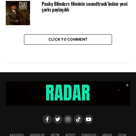
Peaky Blinders filminin soundtrack’inden yeni
şarkı paylaşıldı
CLICK TO COMMENT
ANASAYFA
HABERLER
MÜZİK
KEŞFET
TEKNOLOJİ
MEKAN
OYUN