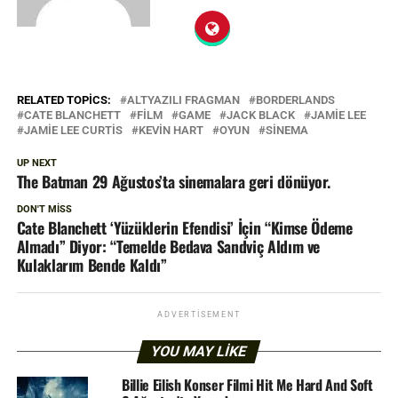
RELATED TOPICS:
ALTYAZILI FRAGMAN
BORDERLANDS
CATE BLANCHETT
FILM
GAME
JACK BLACK
JAMIE LEE
JAMIE LEE CURTIS
KEVIN HART
OYUN
SINEMA
UP NEXT
The Batman 29 Ağustos’ta sinemalara geri dönüyor.
DON'T MISS
Cate Blanchett ‘Yüzüklerin Efendisi’ İçin “Kimse Ödeme
Almadı” Diyor: “Temelde Bedava Sandviç Aldım ve
Kulaklarım Bende Kaldı”
ADVERTISEMENT
YOU MAY LIKE
Billie Eilish Konser Filmi Hit Me Hard And Soft