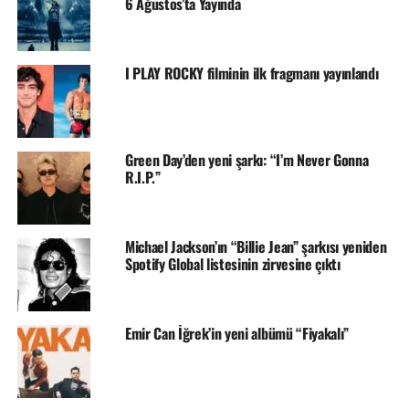
6 Ağustos’ta Yayında
I PLAY ROCKY filminin ilk fragmanı yayınlandı
Green Day’den yeni şarkı: “I’m Never Gonna
R.I.P.”
Michael Jackson’ın “Billie Jean” şarkısı yeniden
Spotify Global listesinin zirvesine çıktı
Emir Can İğrek’in yeni albümü “Fiyakalı”