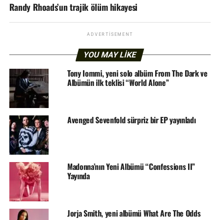
Randy Rhoads’un trajik ölüm hikayesi
ADVERTISEMENT
YOU MAY LIKE
Tony Iommi, yeni solo albüm From The Dark ve
Albümün ilk teklisi “World Alone”
Avenged Sevenfold sürpriz bir EP yayınladı
Madonna’nın Yeni Albümü “Confessions II”
Yayında
Jorja Smith, yeni albümü What Are The Odds