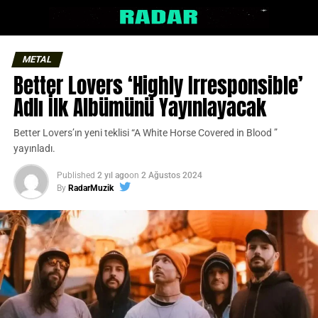
METAL
Better Lovers ‘Highly Irresponsible’
Adlı İlk Albümünü Yayınlayacak
Better Lovers’ın yeni teklisi “A White Horse Covered in Blood ”
yayınladı.
Published
2 yıl ago
on
2 Ağustos 2024
By
RadarMuzik