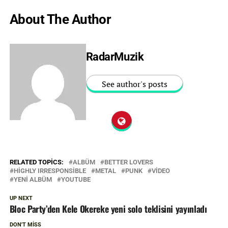
About The Author
RadarMuzik
See author's posts
RELATED TOPICS:
ALBÜM
BETTER LOVERS
HIGHLY IRRESPONSIBLE
METAL
PUNK
VIDEO
YENI ALBÜM
YOUTUBE
UP NEXT
Bloc Party’den Kele Okereke yeni solo teklisini yayınladı
DON'T MISS