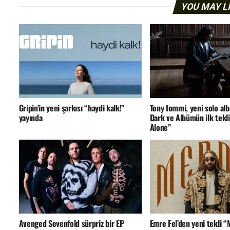
YOU MAY L
Gripin’in yeni şarkısı “haydi kalk!”
Tony Iommi, yeni solo a
yayında
Dark ve Albümün ilk tekli
Alone”
Avenged Sevenfold sürpriz bir EP
Emre Fel’den yeni tekli 