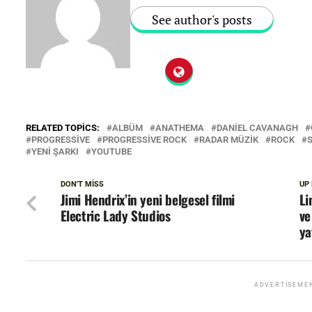
See author's posts
RELATED TOPICS:
ALBÜM
ANATHEMA
DANIEL CAVANAGH
PROGRESSIVE
PROGRESSIVE ROCK
RADAR MÜZIK
ROCK
S
YENI ŞARKI
YOUTUBE
DON'T MISS
UP
Jimi Hendrix’in yeni belgesel filmi
Li
Electric Lady Studios
ve
ya
ADVERTISEME