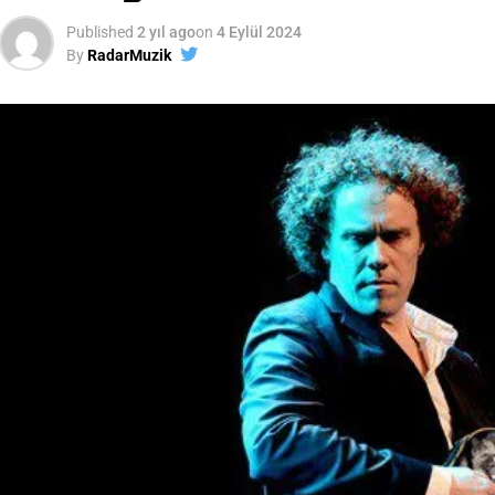
Published
2 yıl ago
on
4 Eylül 2024
By
RadarMuzik