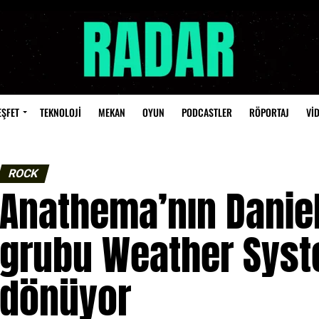
EŞFET
TEKNOLOJİ
MEKAN
OYUN
PODCASTLER
RÖPORTAJ
Vİ
ROCK
Anathema’nın Danie
grubu Weather Syste
dönüyor