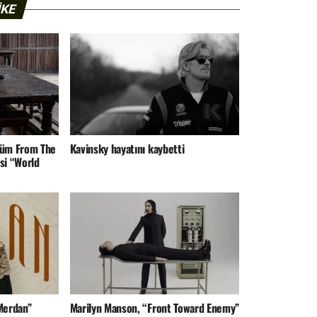
IKE
lbüm From The
Kavinsky hayatını kaybetti
si “World
“Merdan”
Marilyn Manson, “Front Toward Enemy”