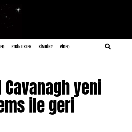
DEO
ETKİNLİKLER
KİMDİR?
VIDEO
l Cavanagh yeni
ms ile geri