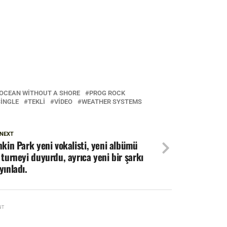
OCEAN WITHOUT A SHORE
PROG ROCK
INGLE
TEKLI
VIDEO
WEATHER SYSTEMS
 NEXT
nkin Park yeni vokalisti, yeni albümü
 turneyi duyurdu, ayrıca yeni bir şarkı
yınladı.
NT