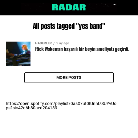
All posts tagged "yes band"
HABERLER
9 ay ago
Rick Wakeman başarılı bir beyin ameliyatı geçirdi.
MORE POSTS
https://open.spotify.com/playlist/0asXxut0IUnnl7SUYvUo
ps?si=42d6b80acd204139