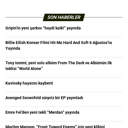
SON HABERLER
Gripin’in yeni şarkısı “haydi kalk!” yayında
Billie Eilish Konser Filmi Hit Me Hard And Soft 6 Ağustos’ta
Yayında
Tony Iommi, yeni solo albüm From The Dark ve Albümün ilk
teklisi “World Alone”
Kavinsky hayatını kaybetti
Avenged Sevenfold sürpriz bir EP yayınladı
Emre Fel’den yeni tekli “Merdan” yayında
Marilyn Manson, “Front Toward Enemy” için yeni klibini