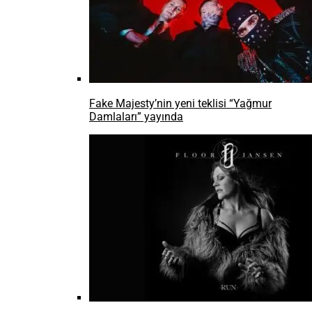
Fake Majesty’nin yeni teklisi “Yağmur
Damlaları” yayında