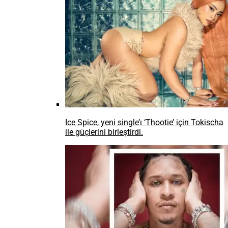
Ice Spice, yeni single’ı ‘Thootie’ için Tokischa
ile güçlerini birleştirdi.