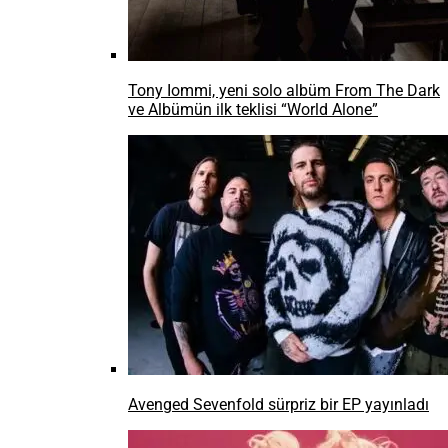
Tony Iommi, yeni solo albüm From The Dark
ve Albümün ilk teklisi “World Alone”
Avenged Sevenfold sürpriz bir EP yayınladı