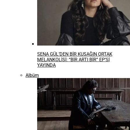
SENA GÜL’DEN BİR KUŞAĞIN ORTAK
MELANKOLİSİ: “BİR ARTI BİR” EP’Sİ
YAYINDA
Albüm