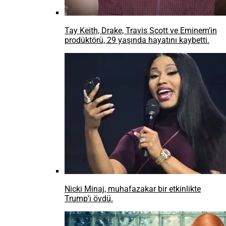
Tay Keith, Drake, Travis Scott ve Eminem’in
prodüktörü, 29 yaşında hayatını kaybetti.
Nicki Minaj, muhafazakar bir etkinlikte
Trump’ı övdü.