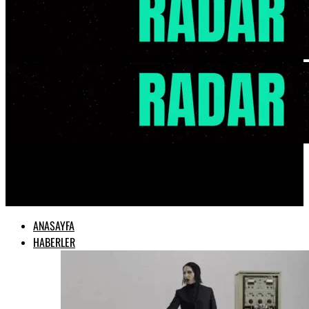
Radar Müzik
ANASAYFA
HABERLER