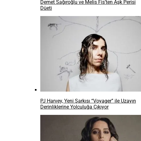
Demet Sağıroğlu ve Melis Fis’ten Aşk Perisi
Düeti
PJ Harvey, Yeni Şarkısı “Voyager” ile Uzayın
Derinliklerine Yolculuğa Çıkıyor