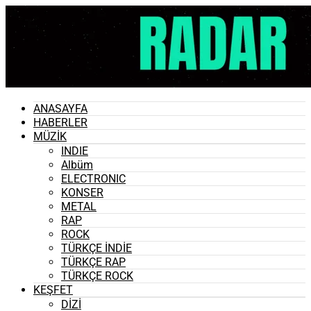
ANASAYFA
HABERLER
MÜZİK
INDIE
Albüm
ELECTRONIC
KONSER
METAL
RAP
ROCK
TÜRKÇE İNDİE
TÜRKÇE RAP
TÜRKÇE ROCK
KEŞFET
DİZİ