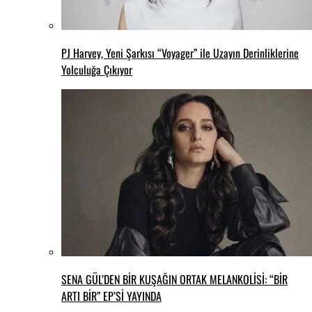
PJ Harvey, Yeni Şarkısı “Voyager” ile Uzayın Derinliklerine
Yolculuğa Çıkıyor
SENA GÜL’DEN BİR KUŞAĞIN ORTAK MELANKOLİSİ: “BİR
ARTI BİR” EP’Sİ YAYINDA