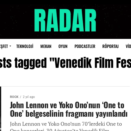
EŞFET
TEKNOLOJİ
MEKAN
OYUN
PODCASTLER
RÖPORTAJ
Vİ
sts tagged "Venedik Film Fes
ROCK
2 yıl ago
John Lennon ve Yoko Ono’nun ‘One to
One’ belgeselinin fragmanı yayınlandı
John Lennon ve Yoko Ono’nun 70’lerdeki One to
One konserleri, 30 Ağustos’ta Venedik Film