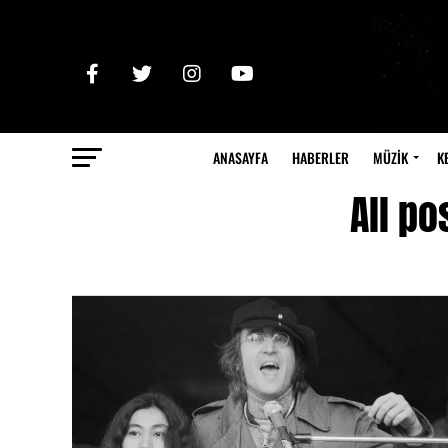
ANASAYFA
HABERLER
MÜZİK
K
All po