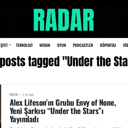
EŞFET
TEKNOLOJİ
MEKAN
OYUN
PODCASTLER
RÖPORTAJ
Vİ
 posts tagged "Under the St
ROCK
2 yıl ago
Alex Lifeson’ın Grubu Envy of None,
Yeni Şarkısı “Under the Stars”ı
Yayımladı