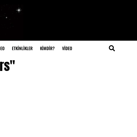
DEO
ETKİNLİKLER
KİMDİR?
VIDEO
ars"