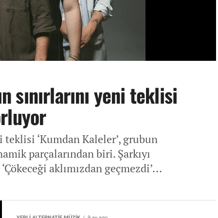
sınırlarını yeni teklisi
orluyor
i teklisi ‘Kumdan Kaleler’, grubun
namik parçalarından biri. Şarkıyı
 ‘Çökeceği aklımızdan geçmezdi’...
YERLİ ALTERNATİF MÜZİK
9 ay ago