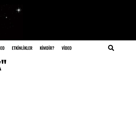
DEO
ETKİNLİKLER
KİMDİR?
VIDEO
k"