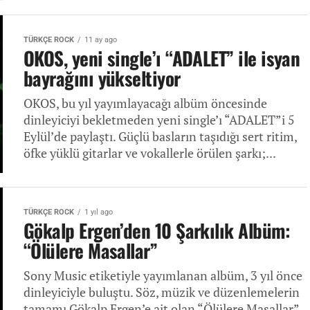
TÜRKÇE ROCK
11 ay ago
OKOS, yeni single’ı “ADALET” ile isyan
bayrağını yükseltiyor
OKOS, bu yıl yayımlayacağı albüm öncesinde
dinleyiciyi bekletmeden yeni single’ı “ADALET”i 5
Eylül’de paylaştı. Güçlü basların taşıdığı sert ritim,
öfke yüklü gitarlar ve vokallerle örülen şarkı;...
TÜRKÇE ROCK
1 yıl ago
Gökalp Ergen’den 10 Şarkılık Albüm:
“Ölülere Masallar”
Sony Music etiketiyle yayımlanan albüm, 3 yıl önce
dinleyiciyle buluştu. Söz, müzik ve düzenlemelerin
tamamı Gökalp Ergen’e ait olan “Ölülere Masallar”,