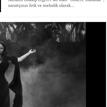
sanatçının lirik ve melodik olarak...