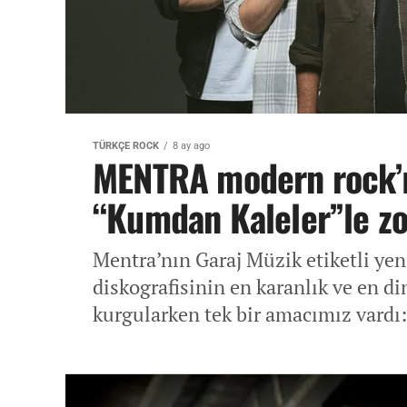
TÜRKÇE ROCK
8 ay ago
MENTRA modern rock’ın 
“Kumdan Kaleler”le z
Mentra’nın Garaj Müzik etiketli yen
diskografisinin en karanlık ve en di
kurgularken tek bir amacımız vardı: