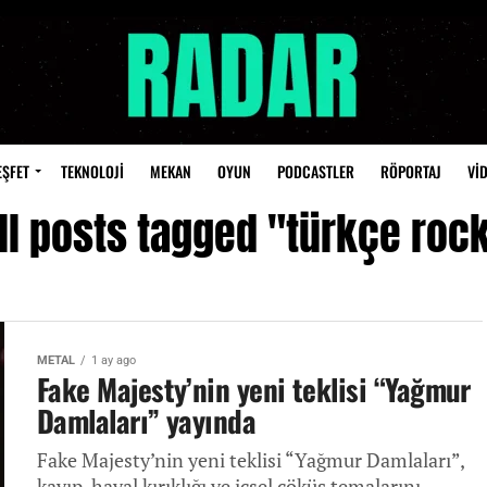
EŞFET
TEKNOLOJİ
MEKAN
OYUN
PODCASTLER
RÖPORTAJ
Vİ
ll posts tagged "türkçe roc
METAL
1 ay ago
Fake Majesty’nin yeni teklisi “Yağmur
Damlaları” yayında
Fake Majesty’nin yeni teklisi “Yağmur Damlaları”,
kayıp, hayal kırıklığı ve içsel çöküş temalarını