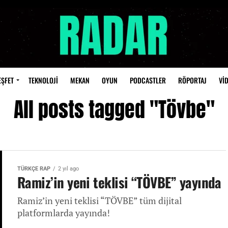
EŞFET
TEKNOLOJİ
MEKAN
OYUN
PODCASTLER
RÖPORTAJ
Vİ
All posts tagged "Tövbe"
TÜRKÇE RAP
2 yıl ago
Ramiz’in yeni teklisi “TÖVBE” yayında
Ramiz’in yeni teklisi “TÖVBE” tüm dijital
platformlarda yayında!