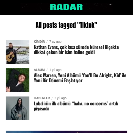
All posts tagged "Tiktok"
KIMDIR
7 ay ago
Nathan Evans, çok kısa sürede küresel ölçekte
dikkat çeken bir isim haline geldi
ALBÜM
1 yıl ago
Alex Warren, Yeni Albümü ‘You’ll Be Alright, Kid’ ile
Yeni Bir Dönemi Başlatıyor
HABERLER
2 yıl ago
Lubalin’in ilk albümü “haha, no concerns” artık
piyasada