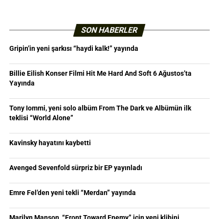
SON HABERLER
Gripin’in yeni şarkısı “haydi kalk!” yayında
Billie Eilish Konser Filmi Hit Me Hard And Soft 6 Ağustos’ta
Yayında
Tony Iommi, yeni solo albüm From The Dark ve Albümün ilk
teklisi “World Alone”
Kavinsky hayatını kaybetti
Avenged Sevenfold sürpriz bir EP yayınladı
Emre Fel’den yeni tekli “Merdan” yayında
Marilyn Manson, “Front Toward Enemy” için yeni klibini