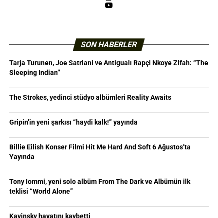
YouTube
SON HABERLER
Tarja Turunen, Joe Satriani ve Antigualı Rapçi Nkoye Zifah: “The
Sleeping Indian”
The Strokes, yedinci stüdyo albümleri Reality Awaits
Gripin’in yeni şarkısı “haydi kalk!” yayında
Billie Eilish Konser Filmi Hit Me Hard And Soft 6 Ağustos’ta
Yayında
Tony Iommi, yeni solo albüm From The Dark ve Albümün ilk
teklisi “World Alone”
Kavinsky hayatını kaybetti