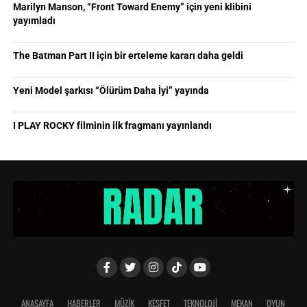
Marilyn Manson, “Front Toward Enemy” için yeni klibini
yayımladı
The Batman Part II için bir erteleme kararı daha geldi
Yeni Model şarkısı “Ölürüm Daha İyi” yayında
I PLAY ROCKY filminin ilk fragmanı yayınlandı
ANASAYFA
HABERLER
MÜZİK
KEŞFET
TEKNOLOJİ
MEKAN
OYUN