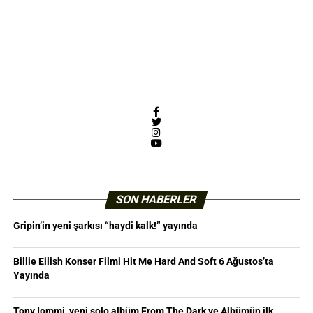
Facebook
Twitter
Instagram
YouTube
SON HABERLER
Gripin’in yeni şarkısı “haydi kalk!” yayında
Billie Eilish Konser Filmi Hit Me Hard And Soft 6 Ağustos’ta
Yayında
Tony Iommi, yeni solo albüm From The Dark ve Albümün ilk