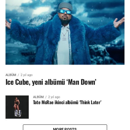
ALBÜM
2 yıl ago
Ice Cube, yeni albümü ‘Man Down’
ALBÜM
2 yıl ago
Tate McRae ikinci albümü ‘Think Later’
MORE POSTS