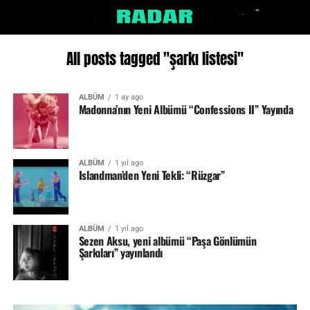
All posts tagged "şarkı listesi"
ALBÜM
1 ay ago
Madonna’nın Yeni Albümü “Confessions II” Yayında
ALBÜM
1 yıl ago
Islandman’den Yeni Tekli: “Rüzgar”
ALBÜM
1 yıl ago
Sezen Aksu, yeni albümü “Paşa Gönlümün
Şarkıları” yayınlandı