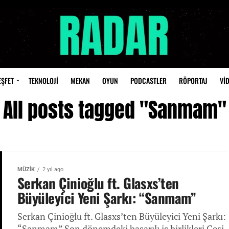
EŞFET
TEKNOLOJİ
MEKAN
OYUN
PODCASTLER
RÖPORTAJ
Vİ
All posts tagged "Sanmam"
MÜZİK
2 yıl ago
Serkan Çinioğlu ft. Glasxs’ten
Büyüleyici Yeni Şarkı: “Sanmam”
Serkan Çinioğlu ft. Glasxs’ten Büyüleyici Yeni Şarkı:
“Sanmam” Son dönemdeki başarılı iş birlikleri Gesi