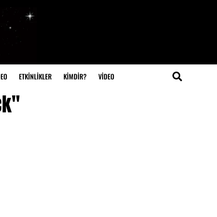
DEO
ETKİNLİKLER
KİMDİR?
VIDEO
ck"