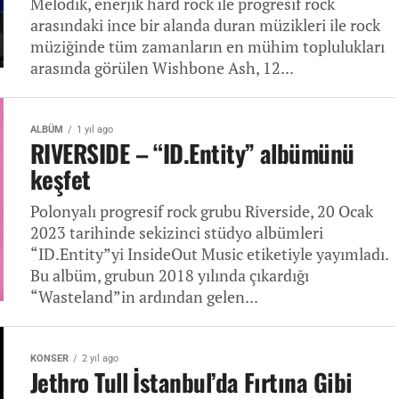
Melodik, enerjik hard rock ile progresif rock
arasındaki ince bir alanda duran müzikleri ile rock
müziğinde tüm zamanların en mühim toplulukları
arasında görülen Wishbone Ash, 12...
ALBÜM
1 yıl ago
RIVERSIDE – “ID.Entity” albümünü
keşfet
Polonyalı progresif rock grubu Riverside, 20 Ocak
2023 tarihinde sekizinci stüdyo albümleri
“ID.Entity”yi InsideOut Music etiketiyle yayımladı.
Bu albüm, grubun 2018 yılında çıkardığı
“Wasteland”in ardından gelen...
KONSER
2 yıl ago
Jethro Tull İstanbul’da Fırtına Gibi