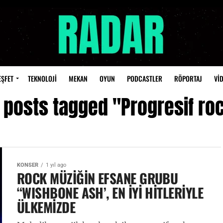
EŞFET
TEKNOLOJİ
MEKAN
OYUN
PODCASTLER
RÖPORTAJ
Vİ
l posts tagged "Progresif ro
KONSER
1 yıl ago
ROCK MÜZİĞİN EFSANE GRUBU
“WISHBONE ASH’, EN İYİ HİTLERİYLE
ÜLKEMİZDE