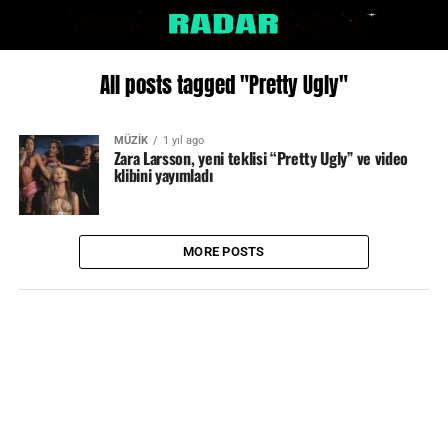
All posts tagged "Pretty Ugly"
MÜZİK
1 yıl ago
Zara Larsson, yeni teklisi “Pretty Ugly” ve video
klibini yayımladı
MORE POSTS