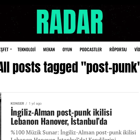
EŞFET
TEKNOLOJİ
MEKAN
OYUN
PODCASTLER
RÖPORTAJ
Vİ
All posts tagged "post-punk
KONSER
1 yıl ago
İngiliz-Alman post-punk ikilisi
Lebanon Hanover, İstanbul’da
%100 Müzik Sunar: İngiliz-Alman post-punk ikilisi
Lebanon Hanover, İstanbul’da! Kendilerini,