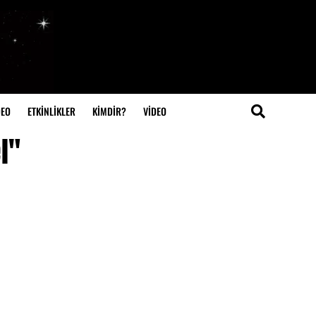
DEO
ETKİNLİKLER
KİMDİR?
VIDEO
l"