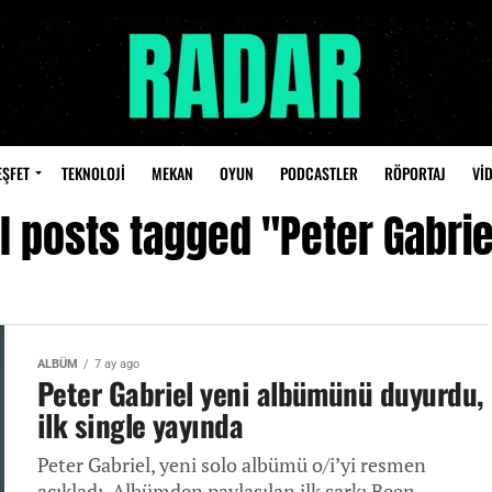
EŞFET
TEKNOLOJİ
MEKAN
OYUN
PODCASTLER
RÖPORTAJ
Vİ
ll posts tagged "Peter Gabrie
ALBÜM
7 ay ago
Peter Gabriel yeni albümünü duyurdu,
ilk single yayında
Peter Gabriel, yeni solo albümü o/i’yi resmen
açıkladı. Albümden paylaşılan ilk şarkı Been