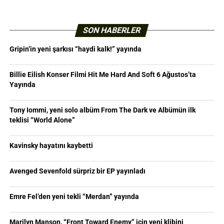
SON HABERLER
Gripin’in yeni şarkısı “haydi kalk!” yayında
Billie Eilish Konser Filmi Hit Me Hard And Soft 6 Ağustos’ta
Yayında
Tony Iommi, yeni solo albüm From The Dark ve Albümün ilk
teklisi “World Alone”
Kavinsky hayatını kaybetti
Avenged Sevenfold sürpriz bir EP yayınladı
Emre Fel’den yeni tekli “Merdan” yayında
Marilyn Manson, “Front Toward Enemy” için yeni klibini