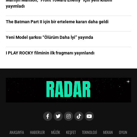
Marilyn Manson, “Front Toward Enemy” için yeni klibini
yayımladı
The Batman Part II için bir erteleme kararı daha geldi
Yeni Model şarkısı “Ölürüm Daha İyi” yayında
I PLAY ROCKY filminin ilk fragmanı yayınlandı
ANASAYFA
HABERLER
MÜZİK
KEŞFET
TEKNOLOJİ
MEKAN
OYUN