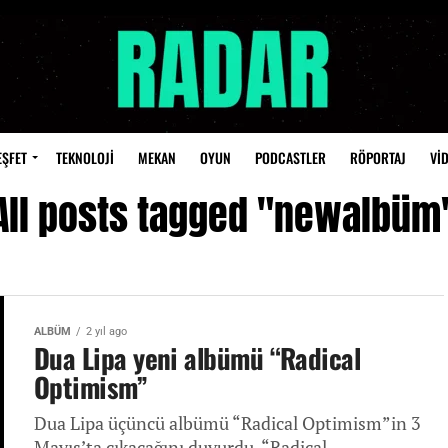
EŞFET
TEKNOLOJİ
MEKAN
OYUN
PODCASTLER
RÖPORTAJ
Vİ
All posts tagged "newalbüm
ALBÜM
2 yıl ago
Dua Lipa yeni albümü “Radical
Optimism”
Dua Lipa üçüncü albümü “Radical Optimism”in 3
Mayıs’ta çıkacağını duyurdu. “Radical