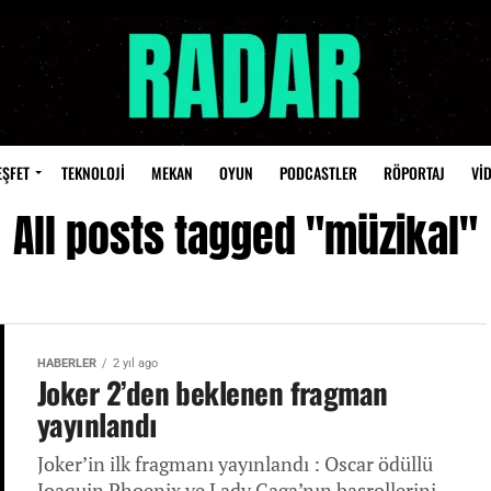
EŞFET
TEKNOLOJİ
MEKAN
OYUN
PODCASTLER
RÖPORTAJ
Vİ
All posts tagged "müzikal"
HABERLER
2 yıl ago
Joker 2’den beklenen fragman
yayınlandı
Joker’in ilk fragmanı yayınlandı : Oscar ödüllü
Joaquin Phoenix ve Lady Gaga’nın başrollerini