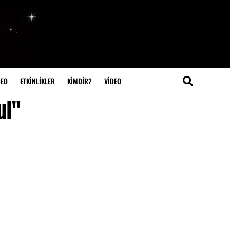
DEO
ETKİNLİKLER
KİMDİR?
VIDEO
ul"