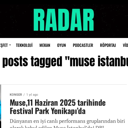
EŞFET
TEKNOLOJİ
MEKAN
OYUN
PODCASTLER
RÖPORTAJ
Vİ
l posts tagged "muse istanb
KONSER
1 yıl ago
Muse,11 Haziran 2025 tarihinde
Festival Park Yenikapı’da
Dünyanın en iyi canlı performans gruplarından biri
olarak kabul edilen Muse İstanbul’da! DBL