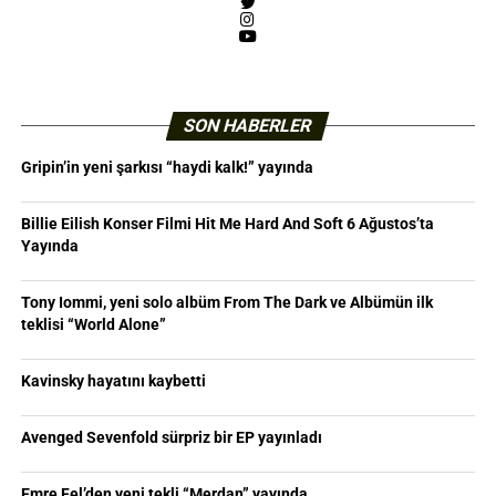
Twitter
Instagram
YouTube
SON HABERLER
Gripin’in yeni şarkısı “haydi kalk!” yayında
Billie Eilish Konser Filmi Hit Me Hard And Soft 6 Ağustos’ta
Yayında
Tony Iommi, yeni solo albüm From The Dark ve Albümün ilk
teklisi “World Alone”
Kavinsky hayatını kaybetti
Avenged Sevenfold sürpriz bir EP yayınladı
Emre Fel’den yeni tekli “Merdan” yayında