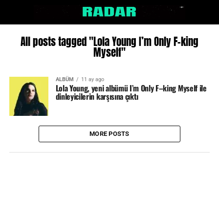
All posts tagged "Lola Young I’m Only F–king
Myself"
ALBÜM
11 ay ago
Lola Young, yeni albümü I’m Only F–king Myself ile
dinleyicilerin karşısına çıktı
MORE POSTS