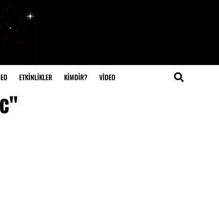
DEO
ETKİNLİKLER
KİMDİR?
VIDEO
ic"