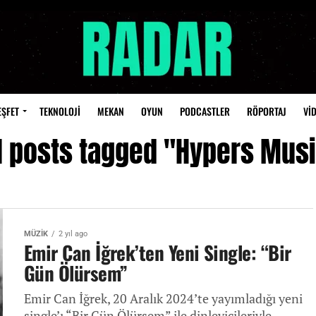
EŞFET
TEKNOLOJİ
MEKAN
OYUN
PODCASTLER
RÖPORTAJ
Vİ
l posts tagged "Hypers Mus
MÜZİK
2 yıl ago
Emir Can İğrek’ten Yeni Single: “Bir
Gün Ölürsem”
Emir Can İğrek, 20 Aralık 2024’te yayımladığı yeni
single’ı “Bir Gün Ölürsem” ile dinleyicileriyle