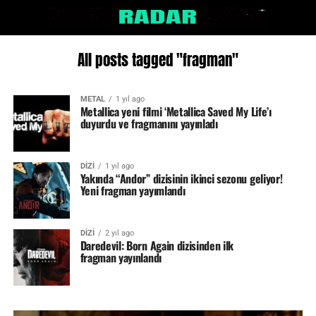
All posts tagged "fragman"
METAL
1 yıl ago
Metallica yeni filmi ‘Metallica Saved My Life’ı
duyurdu ve fragmanını yayınladı
DİZİ
1 yıl ago
Yakında “Andor” dizisinin ikinci sezonu geliyor!
Yeni fragman yayımlandı
DİZİ
2 yıl ago
Daredevil: Born Again dizisinden ilk
fragman yayınlandı