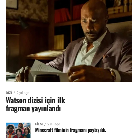
DİZİ
2 yıl ago
Watson dizisi için ilk
fragman yayınlandı
FİLM
2 yıl ago
Minecraft filminin fragmanı paylaşıldı.