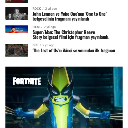
ROCK
2 yıl ago
John Lennon ve Yoko Ono’nun ‘One to One’
belgeselinin fragmanı yayınlandı
FİLM
2 yıl ago
Super/Man: The Christopher Reeve
Story belgesel filmi için fragman yayınlandı.
DİZİ
2 yıl ago
‘The Last of Us’ın ikinci sezonundan ilk fragman