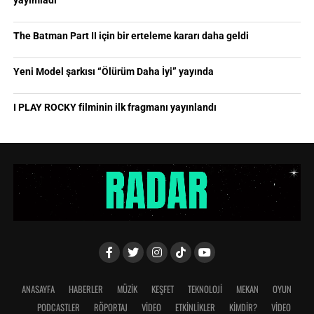
yayımladı
The Batman Part II için bir erteleme kararı daha geldi
Yeni Model şarkısı “Ölürüm Daha İyi” yayında
I PLAY ROCKY filminin ilk fragmanı yayınlandı
ANASAYFA
HABERLER
MÜZİK
KEŞFET
TEKNOLOJİ
MEKAN
OYUN
PODCASTLER
RÖPORTAJ
VİDEO
ETKİNLİKLER
KİMDİR?
VIDEO