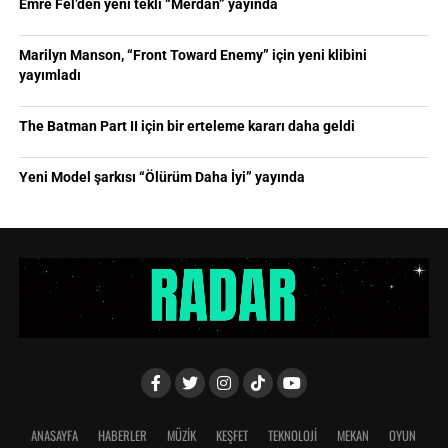
Emre Fel’den yeni tekli “Merdan” yayında
Marilyn Manson, “Front Toward Enemy” için yeni klibini
yayımladı
The Batman Part II için bir erteleme kararı daha geldi
Yeni Model şarkısı “Ölürüm Daha İyi” yayında
ANASAYFA
HABERLER
MÜZİK
KEŞFET
TEKNOLOJİ
MEKAN
OYUN