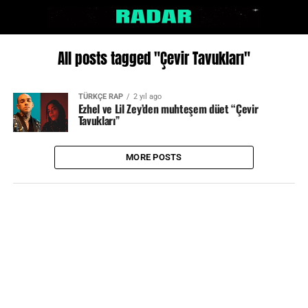
All posts tagged "Çevir Tavukları"
TÜRKÇE RAP
2 yıl ago
Ezhel ve Lil Zey’den muhteşem düet “Çevir
Tavukları”
MORE POSTS