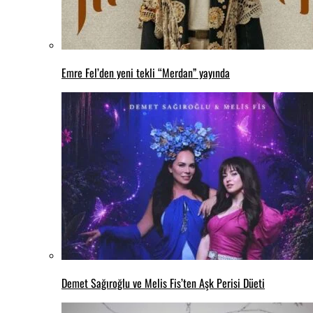
Emre Fel’den yeni tekli “Merdan” yayında
Demet Sağıroğlu ve Melis Fis’ten Aşk Perisi Düeti