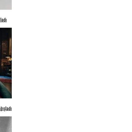
ladı
ğışladı