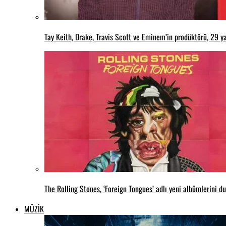
Tay Keith, Drake, Travis Scott ve Eminem’in prodüktörü, 29 ya
The Rolling Stones, ‘Foreign Tongues’ adlı yeni albümlerini d
MÜZİK