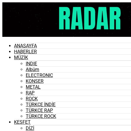
ANASAYFA
HABERLER
MÜZİK
INDIE
Albüm
ELECTRONIC
KONSER
METAL
RAP
ROCK
TÜRKÇE İNDİE
TÜRKÇE RAP
TÜRKÇE ROCK
KEŞFET
DİZİ