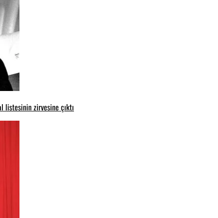
 listesinin zirvesine çıktı