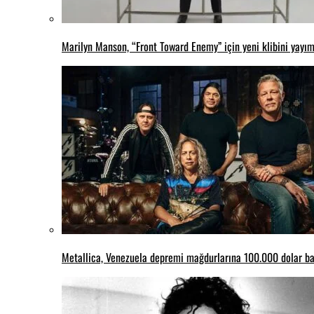
Marilyn Manson, “Front Toward Enemy” için yeni klibini yayım
Metallica, Venezuela depremi mağdurlarına 100.000 dolar ba