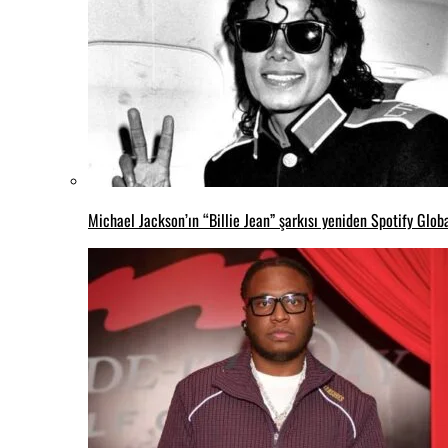
Michael Jackson’ın “Billie Jean” şarkısı yeniden Spotify Global