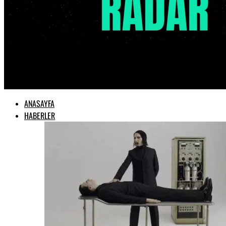
Radar Müzik
ANASAYFA
HABERLER