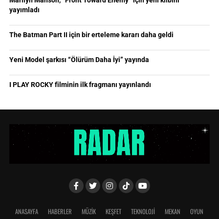
Marilyn Manson, “Front Toward Enemy” için yeni klibini
yayımladı
The Batman Part II için bir erteleme kararı daha geldi
Yeni Model şarkısı “Ölürüm Daha İyi” yayında
I PLAY ROCKY filminin ilk fragmanı yayınlandı
ANASAYFA
HABERLER
MÜZİK
KEŞFET
TEKNOLOJİ
MEKAN
OYUN