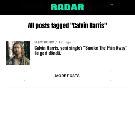
All posts tagged "Calvin Harris"
ELECTRONIC
1 yıl ago
Calvin Harris, yeni single’ı “Smoke The Pain Away”
ile geri döndü.
MORE POSTS