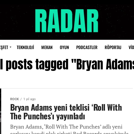
EŞFET
TEKNOLOJİ
MEKAN
OYUN
PODCASTLER
RÖPORTAJ
Vİ
ll posts tagged "Bryan Adam
ROCK
1 yıl ago
Bryan Adams yeni teklisi ‘Roll With
The Punches’ı yayınladı
Bryan Adams, ‘Roll With The Punches’ adlı yeni
şarkısını kendi plak şirketi Bad Records aracılığıyla