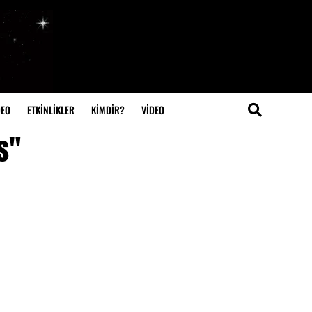
DEO
ETKİNLİKLER
KİMDİR?
VIDEO
s"