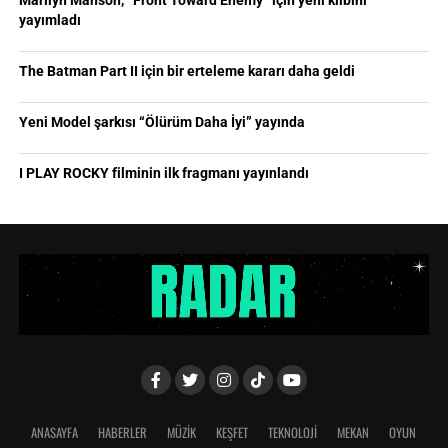
Marilyn Manson, “Front Toward Enemy” için yeni klibini
yayımladı
The Batman Part II için bir erteleme kararı daha geldi
Yeni Model şarkısı “Ölürüm Daha İyi” yayında
I PLAY ROCKY filminin ilk fragmanı yayınlandı
ANASAYFA
HABERLER
MÜZİK
KEŞFET
TEKNOLOJİ
MEKAN
OYUN