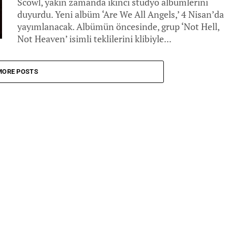
Scowl, yakın zamanda ikinci stüdyo albümlerini
duyurdu. Yeni albüm ‘Are We All Angels,’ 4 Nisan’da
yayımlanacak. Albümün öncesinde, grup ‘Not Hell,
Not Heaven’ isimli teklilerini klibiyle...
MORE POSTS