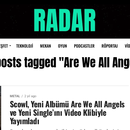
EŞFET
TEKNOLOJİ
MEKAN
OYUN
PODCASTLER
RÖPORTAJ
Vİ
posts tagged "Are We All Ang
METAL
2 yıl ago
Scowl, Yeni Albümü Are We All Angels
ve Yeni Single’ını Video Klibiyle
Yayımladı