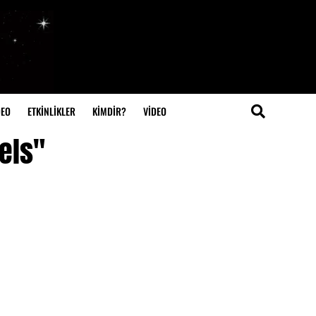
DEO
ETKİNLİKLER
KİMDİR?
VIDEO
els"