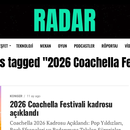
EŞFET
TEKNOLOJİ
MEKAN
OYUN
PODCASTLER
RÖPORTAJ
Vİ
ts tagged "2026 Coachella Fe
KONSER
11 ay ago
2026 Coachella Festivali kadrosu
açıklandı
Coachella 2026 Kadrosu Açıklandı: Pop Yıldızları,
Rock Efsaneleri ve Radarımıza Takılan Sürprizler