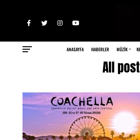
ANASAYFA
HABERLER
MÜZİK
K
All pos